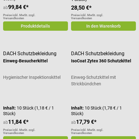
99,84 €*
28,50 €*
ab
Preise inkl. MwSt. zzgl.
Preise inkl. MwSt. zzgl.
Versandkosten
Versandkosten
Produktdetails
In den Warenkorb
DACH Schutzbekleidung
DACH Schutzbekleidung
Einweg-Besucherkittel
IsoCoat Zytex 360 Schutzkittel
Hygienischer Inspektionskittel
Einweg-Schutzkittel mit
Strickbündchen
Durchschnittliche Bewertung von 5
Inhalt:
10 Stück
(1,18 € / 1
Inhalt:
10 Stück
(1,78 € / 1
Stück)
Stück)
11,84 €*
17,79 €*
ab
ab
Preise inkl. MwSt. zzgl.
Preise inkl. MwSt. zzgl.
Versandkosten
Versandkosten