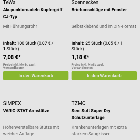
TeWa
Soennecken
Akupunkturnadeln Kupfergriff
Briefumschläge mit Fenster
CJ-Typ
Mit Führungsrohr
Selbstklebend und im DIN-Format
Inhalt:
100 Stück
(0,07 € /
Inhalt:
25 Stück
(0,05 € / 1
1 Stück)
Stück)
7,08 €*
1,18 €*
Preise inkl. MwSt. zzgl.
Preise inkl. MwSt. zzgl.
Versandkosten
Versandkosten
In den Warenkorb
In den Warenkorb
SIMPEX
TZMO
VARIO-STAT Armstütze
Seni Soft Super Dry
Schutzunterlage
Höhenverstellbare Stütze mit
Krankenunterlagen mit extra
weicher Auflage
starkem Saugkissen