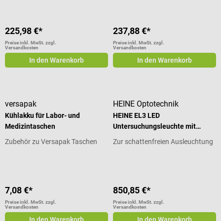
225,98 €*
237,88 €*
Preise inkl. MwSt. zzgl.
Preise inkl. MwSt. zzgl.
Versandkosten
Versandkosten
In den Warenkorb
In den Warenkorb
versapak
HEINE Optotechnik
Kühlakku für Labor- und
HEINE EL3 LED
Medizintaschen
Untersuchungsleuchte mit
Rollstativ
Zubehör zu Versapak Taschen
Zur schattenfreien Ausleuchtung
7,08 €*
850,85 €*
Preise inkl. MwSt. zzgl.
Preise inkl. MwSt. zzgl.
Versandkosten
Versandkosten
In den Warenkorb
In den Warenkorb