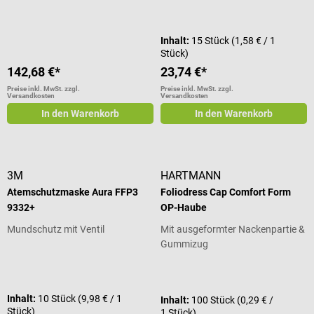
Durchschnittliche Bewertung von 5 von 5 Sternen
Inhalt:
15 Stück
(1,58 € / 1
Stück)
142,68 €*
23,74 €*
Preise inkl. MwSt. zzgl.
Preise inkl. MwSt. zzgl.
Versandkosten
Versandkosten
In den Warenkorb
In den Warenkorb
3M
HARTMANN
Atemschutzmaske Aura FFP3
Foliodress Cap Comfort Form
9332+
OP-Haube
Mundschutz mit Ventil
Mit ausgeformter Nackenpartie &
Gummizug
Durchschnittliche Bewertung von 5 von 5 Sternen
Inhalt:
10 Stück
(9,98 € / 1
Inhalt:
100 Stück
(0,29 € /
Stück)
1 Stück)