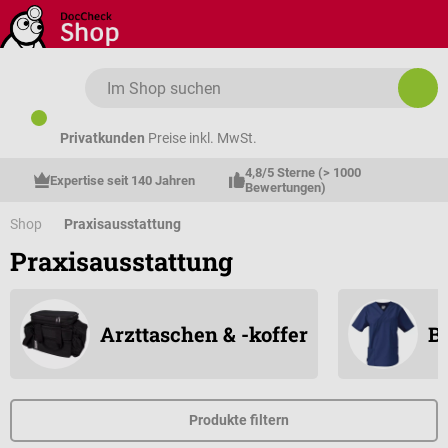
Zum Hauptinhalt springen
Privatkunden
Preise inkl. MwSt.
4,8/5 Sterne (> 1000 
Expertise seit 140 Jahren
Bewertungen)
Shop
Praxisausstattung
Praxisausstattung
Arzttaschen & -koffer
B
Produkte filtern