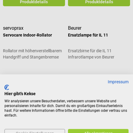
Produktdetails
Produktdetails
servoprax
Beurer
Servocare Indoor-Rollator
Ersatzlampe für IL 11
Rollator mit höhenverstellbarem
Ersatzbirne für die IL 11
Handgriff und Stangenbremse
Infrarotlampe von Beurer
145,41 €*
7,96 €*
Impressum
Preise inkl. MwSt. zzgl.
Preise inkl. MwSt. zzgl.
Versandkosten
Versandkosten
Hier gibt's Kekse
In den Warenkorb
In den Warenkorb
Wir analysieren unsere Besucherdaten, verbessern unsere Website und
personalisieren Inhalte für dich. Damit du ein großartiges Einkaufserlebnis
hast. Für weitere Informationen öffne bitte die Einstellungen oder vertrau uns
einfach.
Beurer
Dr. Mach
Ersatzstrahler für IL 50
Operationsleuchte LED 8MC