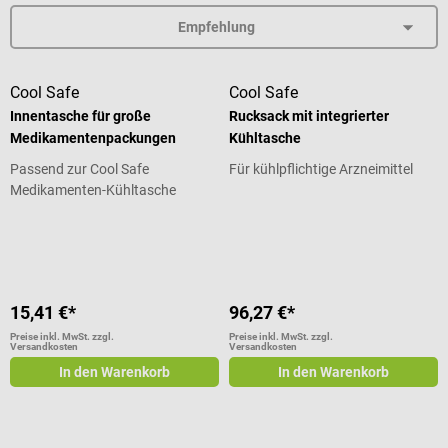
Cool Safe
Cool Safe
Innentasche für große
Rucksack mit integrierter
Medikamentenpackungen
Kühltasche
Passend zur Cool Safe
Für kühlpflichtige Arzneimittel
Medikamenten-Kühltasche
Durchschnittliche Bewertung von 5
15,41 €*
96,27 €*
Preise inkl. MwSt. zzgl.
Preise inkl. MwSt. zzgl.
Versandkosten
Versandkosten
In den Warenkorb
In den Warenkorb