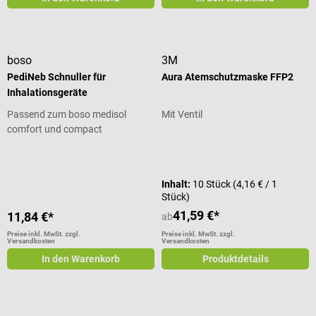
boso
3M
PediNeb Schnuller für
Aura Atemschutzmaske FFP2
Inhalationsgeräte
Passend zum boso medisol
Mit Ventil
comfort und compact
Durchschnittliche Bewertung von 4
Inhalt:
10 Stück
(4,16 € / 1
Stück)
41,59 €*
11,84 €*
ab
Preise inkl. MwSt. zzgl.
Preise inkl. MwSt. zzgl.
Versandkosten
Versandkosten
In den Warenkorb
Produktdetails