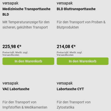
versapak
versapak
Medizinische Transporttasche
BLD Bluttransporttasche
BLD
Mit Temperaturanzeige für den
Für den Transport von Proben &
sicheren, gekühlten Transport
Blutprodukten
225,98 €*
214,08 €*
Preise inkl. MwSt. zzgl.
Preise inkl. MwSt. zzgl.
Versandkosten
Versandkosten
In den Warenkorb
In den Warenkorb
versapak
versapak
VAC Labortasche
Labortasche CYT
Für den Transport von
Für den Transport von
Impfstoffen & Medikamenten
Zytostatika