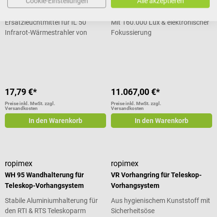
Cookie-Einstellungen
Alle akzeptieren
Deckenmodell
Ersatzleuchtmittel für IL 50
Mit 160.000 Lux & elektronischer
Infrarot-Wärmestrahler von
Fokussierung
Beurer
Durchschnittliche Bewertung von 5 von 5 Sternen
17,79 €*
11.067,00 €*
Preise inkl. MwSt. zzgl.
Preise inkl. MwSt. zzgl.
Versandkosten
Versandkosten
In den Warenkorb
In den Warenkorb
ropimex
ropimex
WH 95 Wandhalterung für
VR Vorhangring für Teleskop-
Teleskop-Vorhangsystem
Vorhangsystem
Stabile Aluminiumhalterung für
Aus hygienischem Kunststoff mit
den RTI & RTS Teleskoparm
Sicherheitsöse