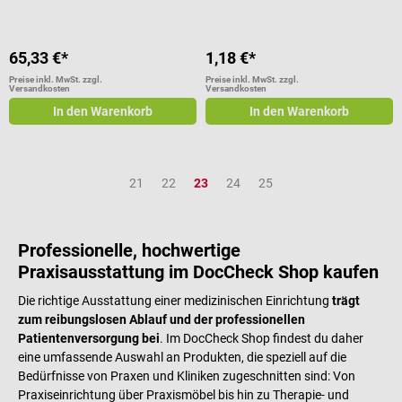
65,33 €*
1,18 €*
Preise inkl. MwSt. zzgl.
Preise inkl. MwSt. zzgl.
Versandkosten
Versandkosten
In den Warenkorb
In den Warenkorb
Seite
Seite
Seite
Seite
Seite
21
22
23
24
25
Professionelle, hochwertige
Praxisausstattung im DocCheck Shop kaufen
Die richtige Ausstattung einer medizinischen Einrichtung
trägt
zum reibungslosen Ablauf und der professionellen
Patientenversorgung bei
. Im DocCheck Shop findest du daher
eine umfassende Auswahl an Produkten, die speziell auf die
Bedürfnisse von Praxen und Kliniken zugeschnitten sind: Von
Praxiseinrichtung über Praxismöbel bis hin zu Therapie- und