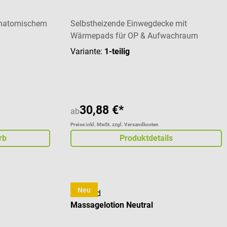
 anatomischem
Selbstheizende Einwegdecke mit
Wärmepads für OP & Aufwachraum
Variante:
1-teilig
30,88 €*
ab
Preise inkl. MwSt. zzgl. Versandkosten
rb
Produktdetails
Neu
cosiMed
Massagelotion Neutral