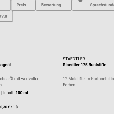
r
Preis
Bewertung
Sprechstund
avur
STAEDTLER
ageöl
Staedtler 175 Buntstifte
ches Öl mit wertvollen
12 Malstifte im Kartonetui in
n
Farben
e
| Inhalt:
100 ml
0,30 € / 1 l)