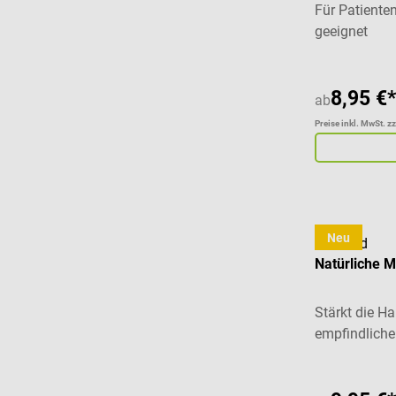
Für Patiente
geeignet
8,95 €*
ab
Preise inkl. MwSt. z
Neu
cosiMed
Natürliche M
Stärkt die Ha
empfindliche