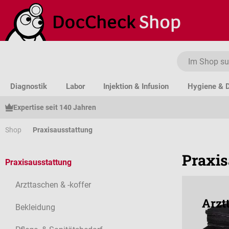
um Hauptinhalt springen
Zur Suche springen
Zur Hauptnavigation springen
Diagnostik
Labor
Injektion & Infusion
Hygiene & D
Expertise seit 140 Jahren
Shop
Praxisausstattung
Praxis
Praxisausstattung
Arzttaschen & -koffer
Arzt
Bekleidung