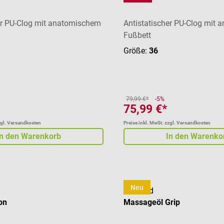
er PU-Clog mit anatomischem
Antistatischer PU-Clog mit
Fußbett
Größe:
36
79,99 €*
-5%
75,99 €*
zgl. Versandkosten
Preise inkl. MwSt. zzgl. Versandkosten
In den Warenkorb
In den Warenko
Neu
cosiMed
on
Massageöl Grip