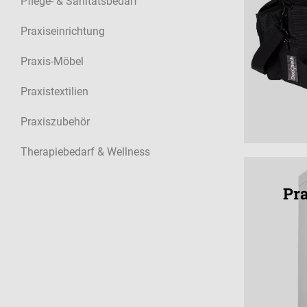
Pflege- & Sanitätsbedarf
Praxiseinrichtung
Praxis-Möbel
Praxistextilien
Praxiszubehör
Therapiebedarf & Wellness
Pra