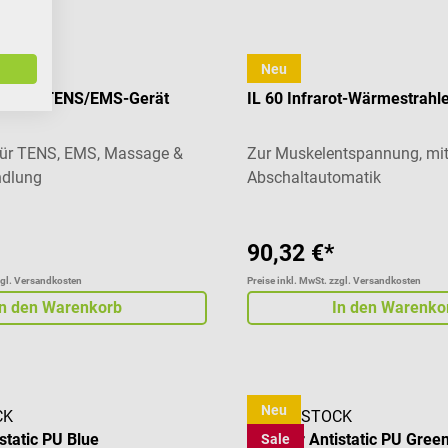
Neu
Beurer
Digital TENS/EMS-Gerät
IL 60 Infrarot-Wärmestrahl
 für TENS, EMS, Massage &
Zur Muskelentspannung, mit
dlung
Abschaltautomatik
90,32 €*
zgl. Versandkosten
Preise inkl. MwSt. zzgl. Versandkosten
In den Warenkorb
In den Warenko
Neu
CK
BIRKENSTOCK
istatic PU Blue
Birki Air Antistatic PU Gree
Sale