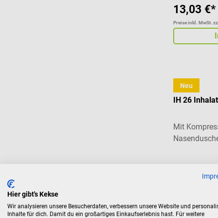
13,03 €*
Preise inkl. MwSt. z
Neu
Beurer
IH 26 Inhala
Mit Kompress
Nasendusch
71,34 €*
Impr
Preise inkl. MwSt. z
Hier gibt's Kekse
Wir analysieren unsere Besucherdaten, verbessern unsere Website und personali
Inhalte für dich. Damit du ein großartiges Einkaufserlebnis hast. Für weitere