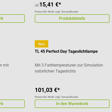
15,41 €*
ab
Preise inkl. MwSt. zzgl. Versandkosten
rb
Produktdetails
Neu
Beurer
TL 45 Perfect Day Tageslichtlampe
r mit
Mit 3 Farbtemperaturen zur Simulation
natürlichen Tageslichts
101,03 €*
Preise inkl. MwSt. zzgl. Versandkosten
rb
In den Warenkorb