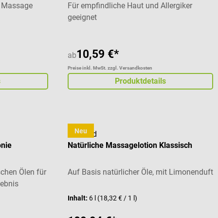
ie Massage
Für empfindliche Haut und Allergiker
geeignet
10,59 €*
ab
Preise inkl. MwSt. zzgl. Versandkosten
s
Produktdetails
Neu
cosiMed
nie
Natürliche Massagelotion Klassisch
schen Ölen für
Auf Basis natürlicher Öle, mit Limonenduft
ebnis
Inhalt:
6 l
(18,32 € / 1 l)