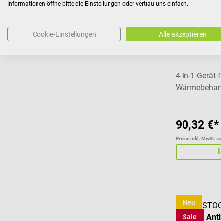
Informationen öffne bitte die Einstellungen oder vertrau uns einfach.
Neu
Cookie-Einstellungen
Alle akzeptieren
Beurer
EM 59 Heat 
4-in-1-Gerät
Wärmebehan
90,32 €*
Preise inkl. MwSt. z
Neu
BIRKENSTO
Birki Air Ant
Sale