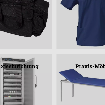
xiseinrichtung
Praxis-Möb