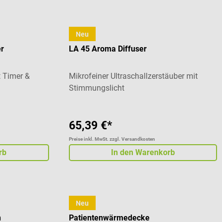
Neu
Beurer
er
LA 45 Aroma Diffuser
 Timer &
Mikrofeiner Ultraschallzerstäuber mit
Stimmungslicht
65,39 €*
Preise inkl. MwSt. zzgl. Versandkosten
rb
In den Warenkorb
Neu
WBS
n
Patientenwärmedecke