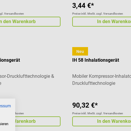
3,44 €*
zgl. Versandkosten
Preise inkl. MwSt. zzgl. Versandkosten
In den Warenkorb
In den Warenko
Neu
Beurer
tionsgerät
IH 58 Inhalationsgerät
or-Drucklufttechnologie &
Mobiler Kompressor-Inhalato
e
Drucklufttechnologie
90,32 €*
essum
zgl. Versandkosten
Preise inkl. MwSt. zzgl. Versandkosten
In den Warenkorb
In den Warenko
sieren