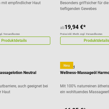
n mit empfindlicher Haut
Besonders griffsicher für d
tiefligenden Gewebes
19,94 €*
ab
zgl. Versandkosten
Preise inkl. MwSt. zzgl. Versandkosten
Produktdetails
Produktdetail
Neu
cosiMed
assagelotion Neutral
Wellness-Massageöl Harmo
utbarriere, auch geeignet bei
Mit 100% naturreinen ätheri
r Haut
ein wohltuendes Massageerl