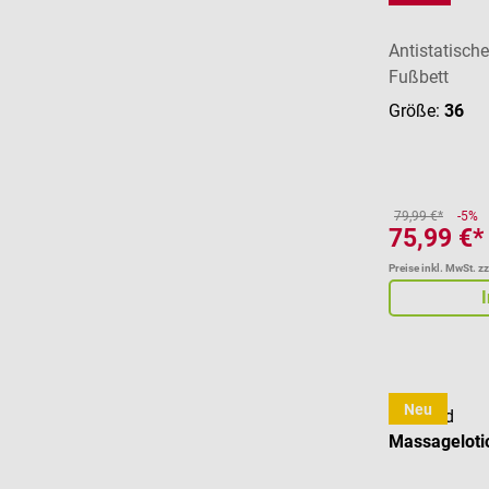
Antistatisch
Fußbett
Größe:
36
79,99 €*
-5%
75,99 €*
Preise inkl. MwSt. z
Neu
cosiMed
Massageloti