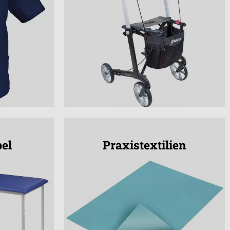
el
Praxistextilien