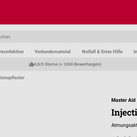
esinfektion
Verbandsmaterial
Notfall & Erste Hilfe
I
4,8/5 Sterne (> 1000 Bewertungen)
tionspflaster
Master Aid
Injec
Atmungsakti