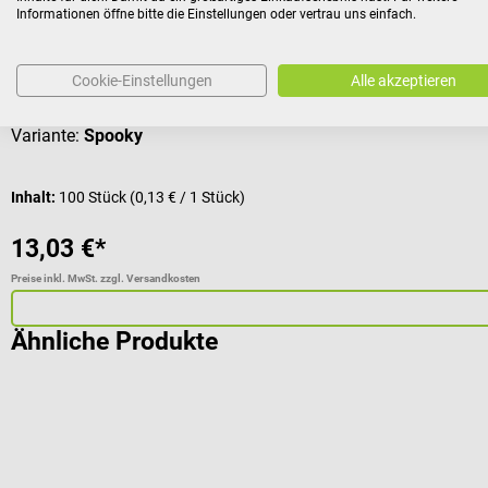
Informationen öffne bitte die Einstellungen oder vertrau uns einfach.
Atmungsaktive Injektionspflaster in Weiß oder mit Kindermoti
Cookie-Einstellungen
Alle akzeptieren
Durchschnittliche Bewertung von 5 von 5 Sternen
Variante:
Spooky
Inhalt:
100 Stück
(0,13 € / 1 Stück)
13,03 €*
Preise inkl. MwSt. zzgl. Versandkosten
Ähnliche Produkte