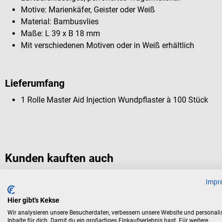
Motive: Marienkäfer, Geister oder Weiß
Material: Bambusvlies
Maße: L 39 x B 18 mm
Mit verschiedenen Motiven oder in Weiß erhältlich
Lieferumfang
1 Rolle Master Aid Injection Wundpflaster à 100 Stück
Kunden kauften auch
Impr
SSB
Master Aid
Hier gibt's Kekse
Injection Wundpflaster
Wir analysieren unsere Besucherdaten, verbessern unsere Website und personali
Inhalte für dich. Damit du ein großartiges Einkaufserlebnis hast. Für weitere