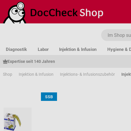
um Hauptinhalt springen
Zur Suche springen
Zur Hauptnavigation springen
Diagnostik
Labor
Injektion & Infusion
Hygiene & D
Expertise seit 140 Jahren
Shop
Injektion & Infusion
Injektions- & Infusionszubehör
Injek
SSB